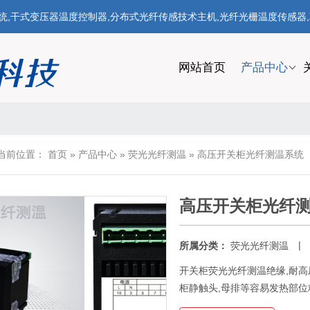
式变压器温度控制器,分布式光纤传感技术主机,光纤光栅温度传感器,联系电话
网站首页
产品中心
当前位置：
首页
»
产品中心
»
荧光光纤测温
»
高压开关柜光纤测温系统
高压开关柜光纤
|
所属分类：
荧光光纤测温
开关柜荧光光纤测温绝缘,耐高压
柜静触头,母排等容易发热部位