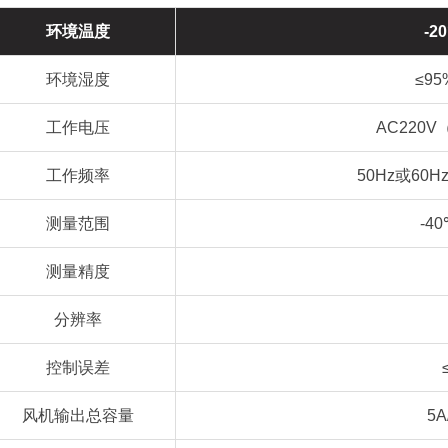
环境温度
-2
环境湿度
≤95
工作电压
AC220V
工作频率
50Hz或60
测量范围
-40
测量精度
分辨率
控制误差
风机输出总容量
5A