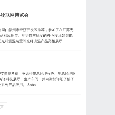
界物联网博览会
有限公司由福州市经济开发区推荐，参加了在江苏无
产品和应用展。英诺自主研发的PHM变压器智能
光纤测温装置等光纤测温产品亮相展厅...
科技参观考察，英诺科技总经理程静、副总经理谢
英诺科技展厅、生产车间，并向谢总详细了解了
产品应用。 &nbs...
末页