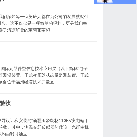
。我们深知每一位英诺人都在为公司的发展默默付
脚步。这不仅仅是一项简单的福利，更是我们每
了清凉解暑的茉莉花茶和...
展——国际元器件暨信息技术应用展（以下简称“电子
光纤测温装置、干式变压器状态量监测装置、干式
台位于福州经济技术开发区 ...
工验收
主导设计和安装的“新疆玉象胡杨110KV变电站干
工验收。其中，测温光纤传感器的敷设、光纤主机
由我司独立...