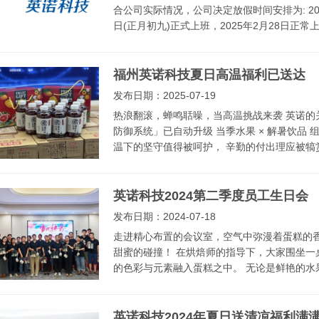
合公司实际情况，公司决定放假时间安排为: 2026
日(正月初九)正式上班，2025年2月28日正常上
福州英诺科技夏日高温福利已送达
发布日期：2025-07-19
热浪翻滚，蝉鸣聒噪，当高温挑战来袭 英诺的
防御系统」已自动升级 当季水果 × 解暑饮品 
温下的坚守值得被呵护， 辛勤的付出理应被犒赏！
英诺科技2024第二季度员工生日会
发布日期：2024-07-18
走进精心布置的会议室，空气中弥漫着蛋糕的香
甜蜜的碰撞！ 在烘焙师的指导下，大家围坐一
的色彩与元素融入蛋糕之中。 无论是鲜艳的水果
英诺科技2024年夏日送清凉福利满