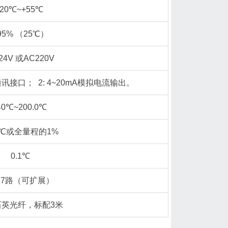
-20℃~+55℃
95% （25℃）
24V 或AC220V
s通讯接口； 2: 4~20mA模拟电流输出。
40℃~200.0℃
%℃或全量程的1%
0.1℃
17路（可扩展）
石英光纤，标配3米