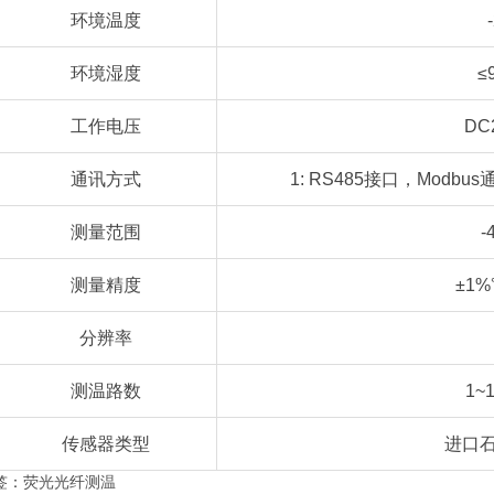
环境温度
环境湿度
≤
工作电压
DC
通讯方式
1: RS485接口，Modbu
测量范围
-
测量精度
±1
分辨率
测温路数
1~
传感器类型
进口
签：
荧光光纤测温