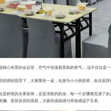
进精心布置的会议室，空气中弥漫着蛋糕的香气… 这不仅仅是
烘焙师的指导下，大家围坐一桌，化身为小小烘焙师，各自发挥
论是鲜艳的水果装饰，还是清新的奶油，每一个步骤都充满了欢
斑斓、形状各异的蛋糕，大家的成就感与幸福感溢于言表。