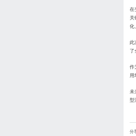
在
关
化
此
了
作
用
未
型
分