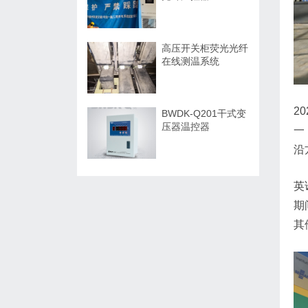
高压开关柜荧光光纤
在线测温系统
2
BWDK-Q201干式变
压器温控器
一
沿
英
期
其