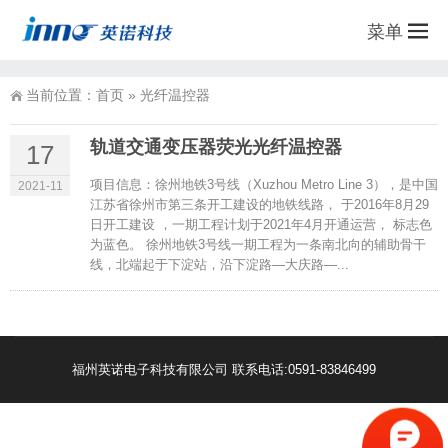
菜单
当前位置：
首页
»
光纤温控器
轨道交通变压器荧光光纤温控器
17
项目信息：徐州地铁3号线（Xuzhou Metro Line 3），是中国
2021-11
江苏省徐州市第三条开工建设的地铁线路， 于2016年8月29
日开工建设 ，一期工程计划于2021年4月开通运营， 标志色
为蓝色。 徐州地铁3号线一期工程为一条南北向的辅助骨干
线，北端起于下淀站，沿下淀路—大庆路—...
福州英诺电子科技有限公司 联系电话:0591-83846499