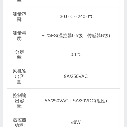
率:
测量范
-30.0℃～240.0℃
围:
测量精
±1%FS(温控器0.5级，传感器B级)
度:
分辨
0.1℃
率:
风机输
出容
9A/250VAC
量:
控制输
出容
5A/250VAC；5A/30VDC(阻性)
量:
温控器
≤8W
功耗: