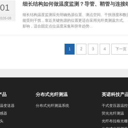
细长结构如何做温度监测？导管、鞘管与连接
01
细长结构温度监测应先明确热源位置、测点空间、干扰强度和数
2026-08
能受到干扰，靠近关键热源的位置更适合采用光纤类测温方式。
影响，适合固定点位温度采集和异常趋势...
1
2
3
4
下一页
产品
分布式光纤测温
英诺科技产
温变送器
分布式光纤测温系统
干式变压器温控
感器
荧光光纤测温
头
光纤布拉格光栅